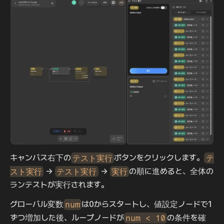
キャンバス右下の
テスト実行
ボタンをクリックします。
テ
スト実行
 → 
テスト実行
 → 
実行
の順に進めると、全体の
ランテストが実行されます。
グローバル変数
num
は0からスタートし、値設定ノードで1
ずつ増加した後、ループノードが
num < 10
の条件を確