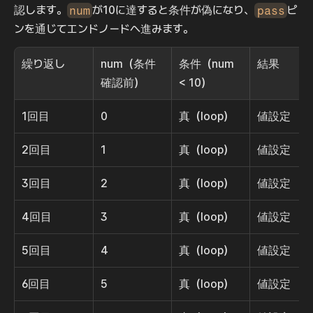
認します。
num
が10に達すると条件が偽になり、
pass
ピ
ンを通じてエンドノードへ進みます。
繰り返し
num（条件
条件（num 
結果
確認前）
< 10）
1回目
0
真（loop）
値設定
2回目
1
真（loop）
値設定
3回目
2
真（loop）
値設定
4回目
3
真（loop）
値設定
5回目
4
真（loop）
値設定
6回目
5
真（loop）
値設定