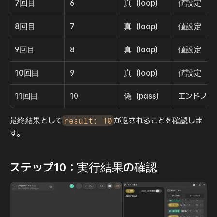
7回目
6
真（loop）
値設定
8回目
7
真（loop）
値設定
9回目
8
真（loop）
値設定
10回目
9
真（loop）
値設定
11回目
10
偽（pass）
エンドノー
最終結果として
result: 10
が返されることを確認しま
す。
ステップ10：実行結果の確認