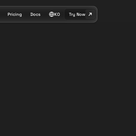
Pricing
Docs
KO
Try Now