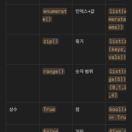
enumerat
인덱스+값
list(en
e()
merate(i
ems))
zip()
묶기
list(zi
(keys, 
vals))
range()
숫자 범위
list(ra
ge(5))
[0,1,2,
,4]
상수
True
참
bool(x) 
== True
False
거짓
flag or 