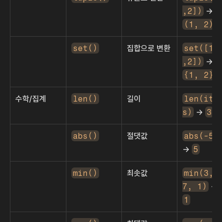
,2])
 → 
(1, 2)
set()
집합으로 변환
set([1,
,2])
 → 
{1, 2}
수학/집계
len()
길이
len(ite
s)
 → 
3
abs()
절댓값
abs(-5)
→ 
5
min()
최솟값
min(3, 
7, 1)
 → 
1