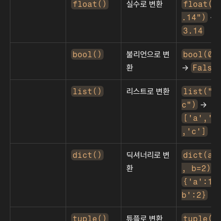
float()
실수로 변환
float("
.14")
 → 
3.14
bool()
불리언으로 변
bool(0)
환
→ 
False
list()
리스트로 변환
list("a
c")
 → 
['a','b
,'c']
dict()
딕셔너리로 변
dict(a=
환
, b=2)
{'a':1,
b':2}
tuple()
튜플로 변환
tuple([