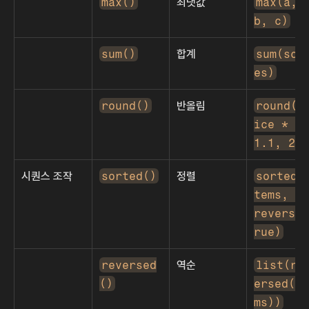
max()
최댓값
max(a, 
b, c)
sum()
합계
sum(sco
es)
round()
반올림
round(p
ice * 
1.1, 2)
시퀀스 조작
sorted()
정렬
sorted(
tems, 
reverse=
rue)
reversed
역순
list(re
()
ersed(it
ms))